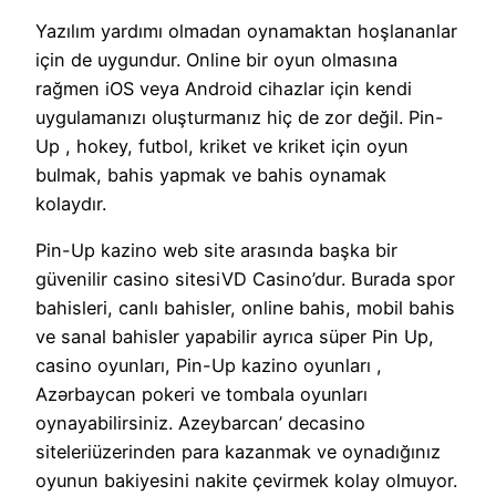
Yazılım yardımı olmadan oynamaktan hoşlananlar
için de uygundur. Online bir oyun olmasına
rağmen iOS veya Android cihazlar için kendi
uygulamanızı oluşturmanız hiç de zor değil. Pin-
Up , hokey, futbol, ​​kriket ve kriket için oyun
bulmak, bahis yapmak ve bahis oynamak
kolaydır.
Pin-Up kazino web site arasında başka bir
güvenilir casino sitesiVD Casino’dur. Burada spor
bahisleri, canlı bahisler, online bahis, mobil bahis
ve sanal bahisler yapabilir ayrıca süper Pin Up,
casino oyunları, Pin-Up kazino oyunları ,
Azərbaycan pokeri ve tombala oyunları
oynayabilirsiniz. Azeybarcan’ decasino
siteleriüzerinden para kazanmak ve oynadığınız
oyunun bakiyesini nakite çevirmek kolay olmuyor.