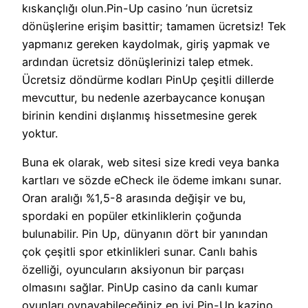
kıskançlığı olun.Pin-Up casino ’nun ücretsiz
dönüşlerine erişim basittir; tamamen ücretsiz! Tek
yapmanız gereken kaydolmak, giriş yapmak ve
ardından ücretsiz dönüşlerinizi talep etmek.
Ücretsiz döndürme kodları PinUp çeşitli dillerde
mevcuttur, bu nedenle azerbaycance konuşan
birinin kendini dışlanmış hissetmesine gerek
yoktur.
Buna ek olarak, web sitesi size kredi veya banka
kartları ve sözde eCheck ile ödeme imkanı sunar.
Oran aralığı %1,5-8 arasında değişir ve bu,
spordaki en popüler etkinliklerin çoğunda
bulunabilir. Pin Up, dünyanın dört bir yanından
çok çeşitli spor etkinlikleri sunar. Canlı bahis
özelliği, oyuncuların aksiyonun bir parçası
olmasını sağlar. PinUp casino da canlı kumar
oyunları oynayabileceğiniz en iyi Pin-Up kazino